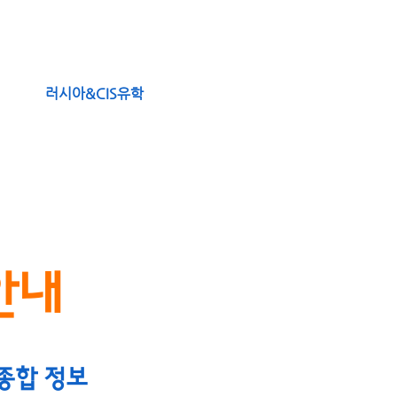
수속
러시아&CIS유학
매거진
안내
종합 정보