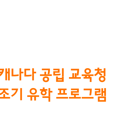
CAMI UHAK CONSULTING
명문대학교 진학
공무원&기업연수
영어캠프
비자
캐나다 공립 교육청
조기 유학 ​프로그램